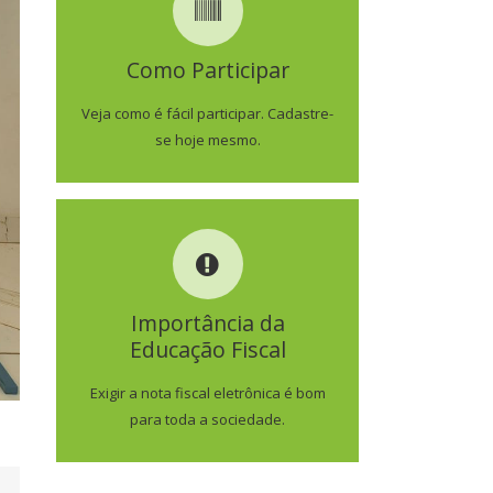
COMO PARTICIPAR
Como Participar
SAIBA MAIS
Veja como é fácil participar. Cadastre-
se hoje mesmo.
IMPORTÂNCIA DA
EDUCAÇÃO FISCAL
Importância da
Educação Fiscal
SAIBA MAIS
Exigir a nota fiscal eletrônica é bom
para toda a sociedade.