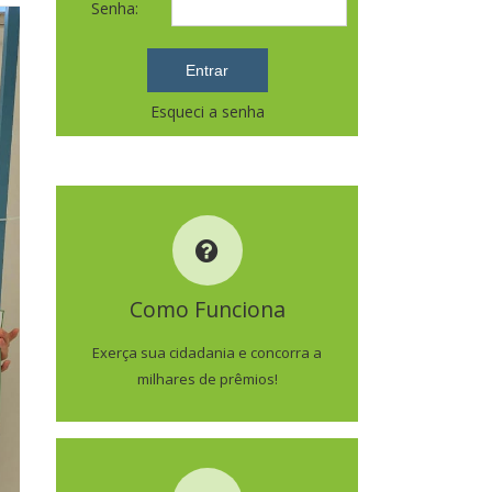
Senha:
Esqueci a senha
COMO FUNCIONA
Como Funciona
SAIBA MAIS
Exerça sua cidadania e concorra a
milhares de prêmios!