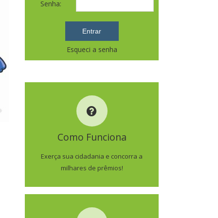
Senha:
Esqueci a senha
COMO FUNCIONA
Como Funciona
SAIBA MAIS
Exerça sua cidadania e concorra a
milhares de prêmios!