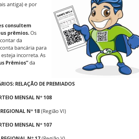
ais antiga) e por
es consultem
us prêmios.
Os
a contar da
 conta bancária para
 esteja incorreta. As
us Prêmios”
da
ÁRIOS: RELAÇÃO DE PREMIADOS
RTEIO MENSAL Nº 108
 REGIONAL Nº 18
(Região VI)
RTEIO MENSAL Nº 107
 REGIONAL Nº 17
(Região V)