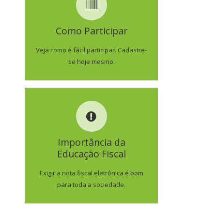
COMO PARTICIPAR
Como Participar
SAIBA MAIS
Veja como é fácil participar. Cadastre-
se hoje mesmo.
IMPORTÂNCIA DA
EDUCAÇÃO FISCAL
Importância da
Educação Fiscal
SAIBA MAIS
Exigir a nota fiscal eletrônica é bom
para toda a sociedade.