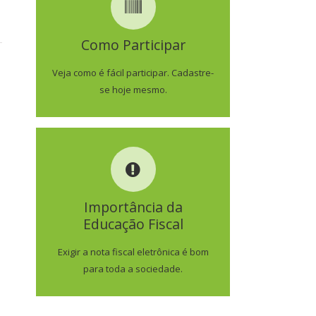
COMO PARTICIPAR
Como Participar
SAIBA MAIS
Veja como é fácil participar. Cadastre-
se hoje mesmo.
IMPORTÂNCIA DA
EDUCAÇÃO FISCAL
Importância da
Educação Fiscal
SAIBA MAIS
Exigir a nota fiscal eletrônica é bom
para toda a sociedade.