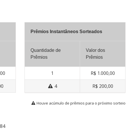
Prêmios Instantâneos Sorteados
Quantidade de
Valor dos
Prêmios
Prêmios
,00
1
R$ 1.000,00
00
4
R$ 200,00
Houve acúmulo de prêmios para o próximo sorteio
084