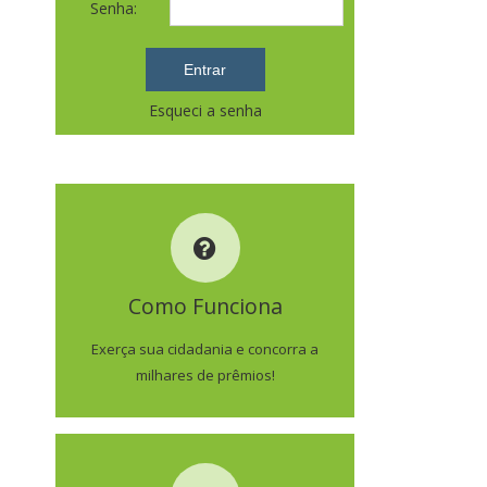
Senha:
Esqueci a senha
COMO FUNCIONA
Como Funciona
SAIBA MAIS
Exerça sua cidadania e concorra a
milhares de prêmios!