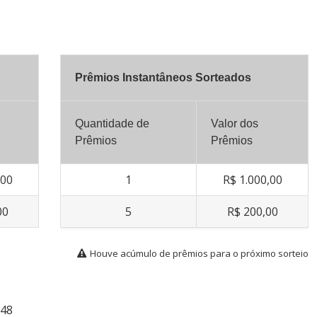
Prêmios Instantâneos Sorteados
Quantidade de
Valor dos
Prêmios
Prêmios
,00
1
R$ 1.000,00
00
5
R$ 200,00
Houve acúmulo de prêmios para o próximo sorteio
548