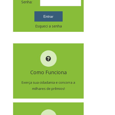
Senha:
Esqueci a senha
COMO FUNCIONA
Como Funciona
SAIBA MAIS
Exerça sua cidadania e concorra a
milhares de prêmios!