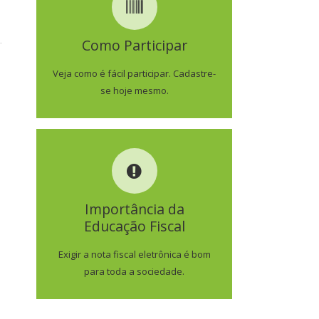
COMO PARTICIPAR
Como Participar
SAIBA MAIS
Veja como é fácil participar. Cadastre-
se hoje mesmo.
IMPORTÂNCIA DA
EDUCAÇÃO FISCAL
Importância da
Educação Fiscal
SAIBA MAIS
Exigir a nota fiscal eletrônica é bom
para toda a sociedade.