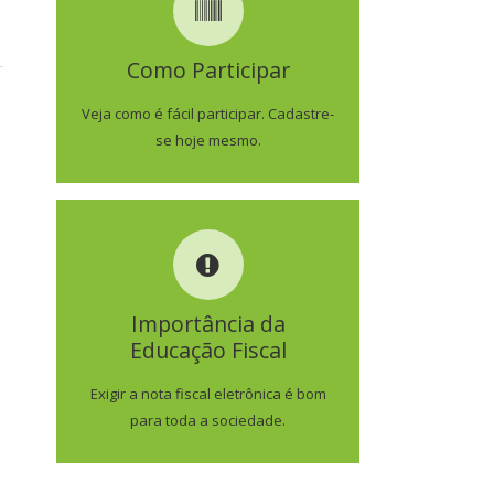
COMO PARTICIPAR
Como Participar
SAIBA MAIS
Veja como é fácil participar. Cadastre-
se hoje mesmo.
IMPORTÂNCIA DA
EDUCAÇÃO FISCAL
Importância da
Educação Fiscal
SAIBA MAIS
Exigir a nota fiscal eletrônica é bom
para toda a sociedade.