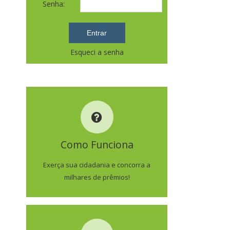
Senha:
Esqueci a senha
COMO FUNCIONA
Como Funciona
SAIBA MAIS
Exerça sua cidadania e concorra a
milhares de prêmios!