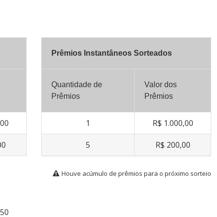
Prêmios Instantâneos Sorteados
Quantidade de
Valor dos
Prêmios
Prêmios
,00
1
R$ 1.000,00
00
5
R$ 200,00
Houve acúmulo de prêmios para o próximo sorteio
650