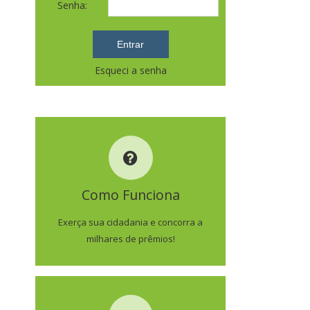
Senha:
Esqueci a senha
COMO FUNCIONA
Como Funciona
SAIBA MAIS
Exerça sua cidadania e concorra a
milhares de prêmios!