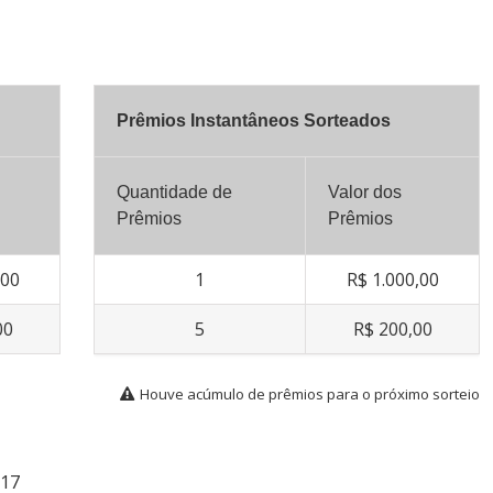
Prêmios Instantâneos Sorteados
Quantidade de
Valor dos
Prêmios
Prêmios
,00
1
R$ 1.000,00
00
5
R$ 200,00
Houve acúmulo de prêmios para o próximo sorteio
017