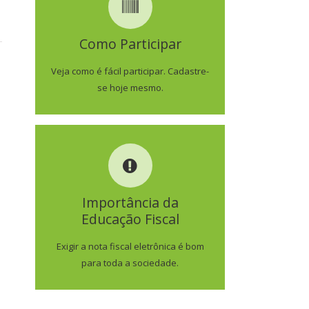
COMO PARTICIPAR
Como Participar
SAIBA MAIS
Veja como é fácil participar. Cadastre-
se hoje mesmo.
IMPORTÂNCIA DA
EDUCAÇÃO FISCAL
Importância da
Educação Fiscal
SAIBA MAIS
Exigir a nota fiscal eletrônica é bom
para toda a sociedade.