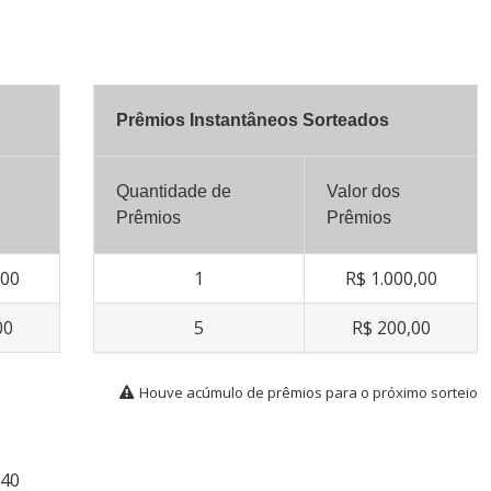
Prêmios Instantâneos Sorteados
Quantidade de
Valor dos
Prêmios
Prêmios
,00
1
R$ 1.000,00
00
5
R$ 200,00
Houve acúmulo de prêmios para o próximo sorteio
540