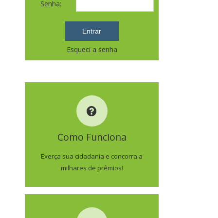
Senha:
Esqueci a senha
COMO FUNCIONA
Como Funciona
SAIBA MAIS
Exerça sua cidadania e concorra a
milhares de prêmios!