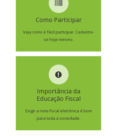
COMO PARTICIPAR
Como Participar
SAIBA MAIS
Veja como é fácil participar. Cadastre-
se hoje mesmo.
IMPORTÂNCIA DA
EDUCAÇÃO FISCAL
Importância da
Educação Fiscal
SAIBA MAIS
Exigir a nota fiscal eletrônica é bom
para toda a sociedade.