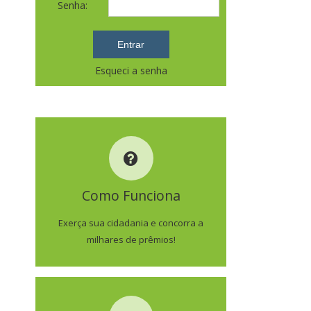
Senha:
Esqueci a senha
COMO FUNCIONA
Como Funciona
SAIBA MAIS
Exerça sua cidadania e concorra a
milhares de prêmios!