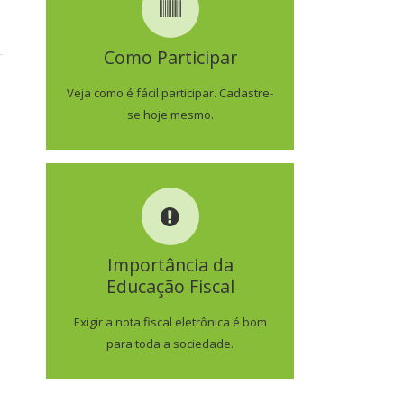
COMO PARTICIPAR
Como Participar
SAIBA MAIS
Veja como é fácil participar. Cadastre-
se hoje mesmo.
IMPORTÂNCIA DA
EDUCAÇÃO FISCAL
Importância da
Educação Fiscal
SAIBA MAIS
Exigir a nota fiscal eletrônica é bom
para toda a sociedade.