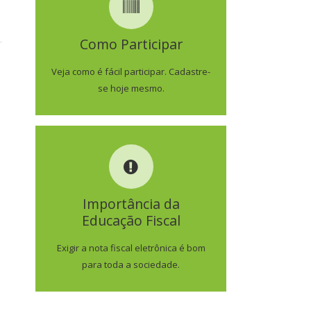
COMO PARTICIPAR
Como Participar
SAIBA MAIS
Veja como é fácil participar. Cadastre-
se hoje mesmo.
IMPORTÂNCIA DA
EDUCAÇÃO FISCAL
Importância da
Educação Fiscal
SAIBA MAIS
Exigir a nota fiscal eletrônica é bom
para toda a sociedade.