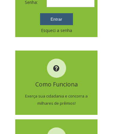
Senha:
Esqueci a senha
COMO FUNCIONA
Como Funciona
SAIBA MAIS
Exerça sua cidadania e concorra a
milhares de prêmios!