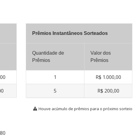
Prêmios Instantâneos Sorteados
Quantidade de
Valor dos
Prêmios
Prêmios
,00
1
R$ 1.000,00
00
5
R$ 200,00
Houve acúmulo de prêmios para o próximo sorteio
480