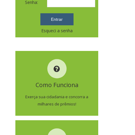
Senha:
Esqueci a senha
COMO FUNCIONA
Como Funciona
SAIBA MAIS
Exerça sua cidadania e concorra a
milhares de prêmios!