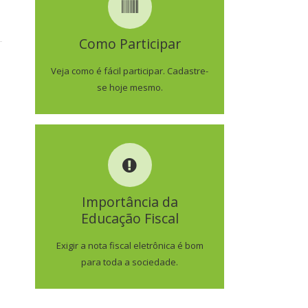
COMO PARTICIPAR
Como Participar
SAIBA MAIS
Veja como é fácil participar. Cadastre-
se hoje mesmo.
IMPORTÂNCIA DA
EDUCAÇÃO FISCAL
Importância da
Educação Fiscal
SAIBA MAIS
Exigir a nota fiscal eletrônica é bom
para toda a sociedade.