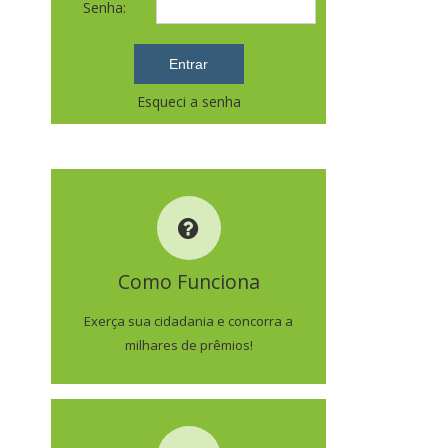
Senha:
Esqueci a senha
COMO FUNCIONA
Como Funciona
SAIBA MAIS
Exerça sua cidadania e concorra a
milhares de prêmios!