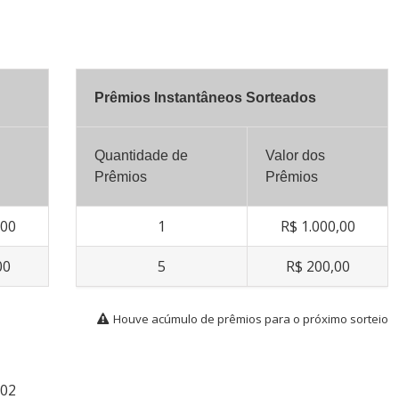
Prêmios Instantâneos Sorteados
Quantidade de
Valor dos
Prêmios
Prêmios
,00
1
R$ 1.000,00
00
5
R$ 200,00
Houve acúmulo de prêmios para o próximo sorteio
102