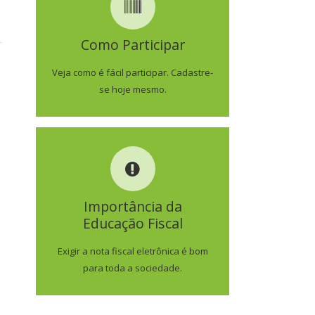
COMO PARTICIPAR
Como Participar
SAIBA MAIS
Veja como é fácil participar. Cadastre-
se hoje mesmo.
IMPORTÂNCIA DA
EDUCAÇÃO FISCAL
Importância da
Educação Fiscal
SAIBA MAIS
Exigir a nota fiscal eletrônica é bom
para toda a sociedade.