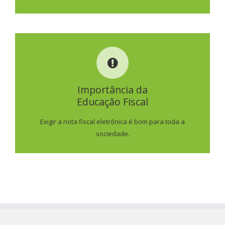
IMPORTÂNCIA DA
EDUCAÇÃO FISCAL
Importância da
Educação Fiscal
SAIBA MAIS
Exigir a nota fiscal eletrônica é bom para toda a
sociedade.